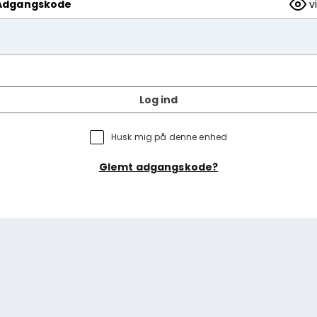
Adgangskode
v
Log ind
Husk mig på denne enhed
Glemt adgangskode?